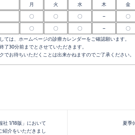
月
火
水
木
金
〇
〇
〇
–
〇
〇
〇
〇
–
〇
しては、ホームページの診療カレンダーをご確認願います。
終了30分前までとさせていただきます。
クでお待ちいただくことは出来かねますのでご了承ください。
社 1/18版」において
夏季
Oをご紹介をいただきまし