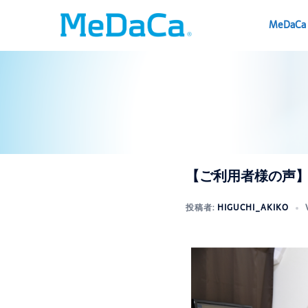
コ
ン
MeDaCa
テ
ン
ツ
へ
ス
キ
ッ
プ
【ご利用者様の声
投稿者:
HIGUCHI_AKIKO