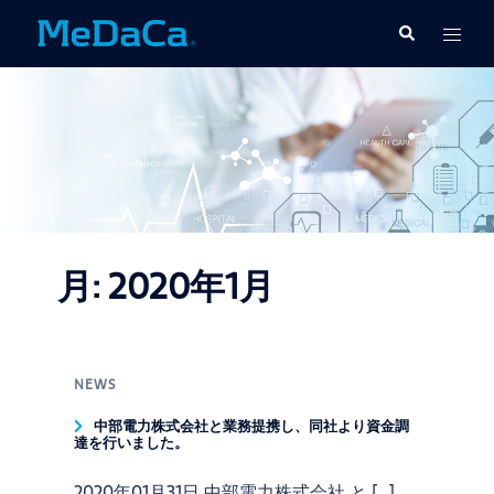
コ
ト
検
ン
索
グ
テ
ル
ン
メ
ツ
ニ
へ
ュ
ス
ー
キ
ッ
プ
月:
2020年1月
NEWS
中部電力株式会社と業務提携し、同社より資金調
達を行いました。
2020年01月31日 中部電力株式会社 と […]