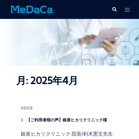
コ
ト
検
ン
索
グ
テ
ル
ン
メ
ツ
ニ
へ
ュ
ス
ー
キ
ッ
プ
月:
2025年4月
VOICE
【ご利用者様の声】銀座ヒカリクリニック様
銀座ヒカリクリニック 院長/剣木憲文先生