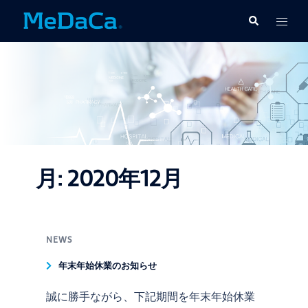
コ
ト
検
ン
索
グ
テ
ル
ン
メ
ツ
ニ
へ
ュ
ス
ー
キ
ッ
プ
月:
2020年12月
NEWS
年末年始休業のお知らせ
誠に勝手ながら、下記期間を年末年始休業