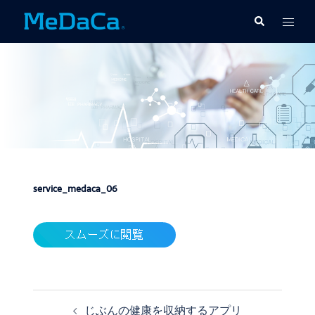
コ
ト
検
ン
索
グ
テ
ル
ン
メ
ツ
ニ
へ
ュ
ス
ー
キ
ッ
プ
service_medaca_06
じぶんの健康を収納するアプリ
投