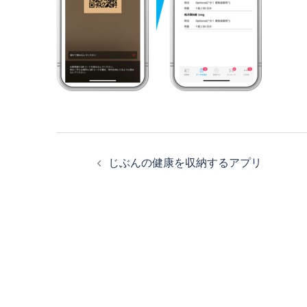
投
じぶんの健康を収納するアプリ
稿
ナ
ビ
ゲ
ー