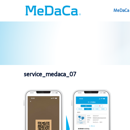
コ
ン
MeDaCa
テ
ン
ツ
へ
ス
キ
ッ
プ
service_medaca_07