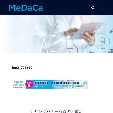
コ
ト
検
ン
索
グ
テ
ル
ン
メ
ツ
ニ
へ
ュ
ス
ー
キ
ッ
プ
bnr2_728x90
リンクバナー設置のお願い