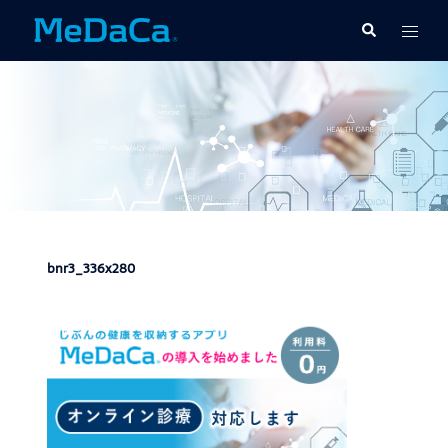
コ
ト
検
ン
索
グ
テ
ル
ン
メ
ツ
ニ
へ
ュ
ス
ー
キ
ッ
プ
bnr3_336x280