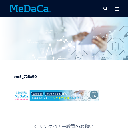
コ
ト
検
ン
索
グ
テ
ル
ン
メ
ツ
ニ
へ
ュ
ス
ー
キ
ッ
プ
bnr5_728x90
リンクバナー設置のお願い