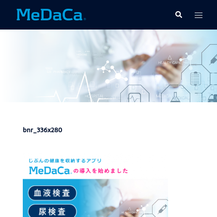
コ
ト
検
ン
索
グ
テ
ル
ン
メ
ツ
ニ
へ
ュ
ス
ー
キ
ッ
プ
bnr_336x280