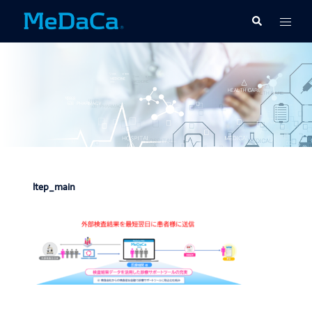
コ
ト
検
ン
索
グ
テ
ル
ン
メ
ツ
ニ
へ
ュ
ス
ー
キ
ッ
プ
ltep_main