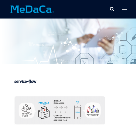
コ
ト
検
ン
索
グ
テ
ル
ン
メ
ツ
ニ
へ
ュ
ス
ー
キ
ッ
プ
service-flow