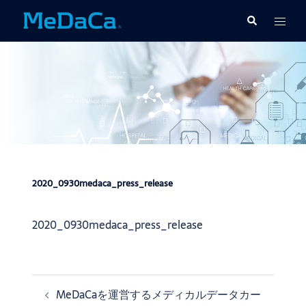
コ
ト
検
ン
索
グ
テ
ル
ン
メ
ツ
ニ
へ
ュ
ス
ー
キ
ッ
プ
2020_0930medaca_press_release
2020_0930medaca_press_release
MeDaCaを運営するメディカルデータカー
投