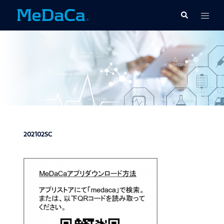
コ
ト
検
ン
索
グ
テ
ル
ン
メ
ツ
ニ
へ
ュ
ス
ー
キ
ッ
プ
202102SC