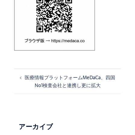
医療情報プラットフォームMeDaCa、四国
投
No1検査会社と連携し更に拡大
稿
ナ
ビ
ゲ
ー
シ
アーカイブ
ョ