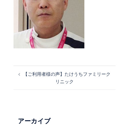
【ご利用者様の声】たけうちファミリーク
投
リニック
稿
ナ
ビ
ゲ
ー
シ
アーカイブ
ョ