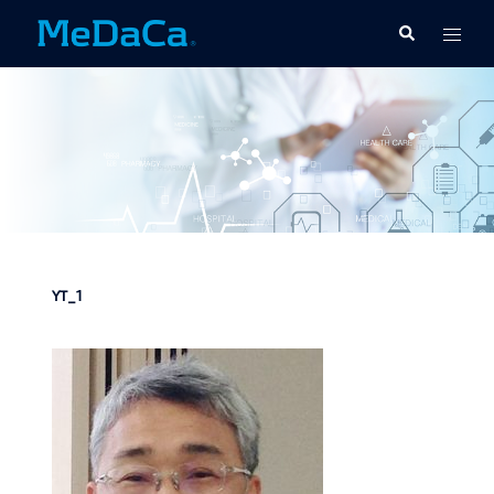
コ
ト
検
ン
索
グ
テ
ル
ン
メ
ツ
ニ
へ
ュ
ス
ー
キ
ッ
プ
YT_1