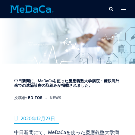
コ
ト
検
ン
索
グ
テ
ル
ン
メ
ツ
ニ
へ
ュ
ス
ー
キ
ッ
プ
中日新聞に、MeDaCaを使った慶應義塾大学病院・糖尿病外
来での遠隔診療の取組みが掲載されました。
投稿者:
EDITOR
NEWS
2020年12月23日
中日新聞
にて、MeDaCaを使った慶應義塾大学病