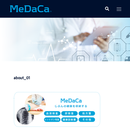
コ
ト
検
ン
索
グ
テ
ル
ン
メ
ツ
ニ
へ
ュ
ス
ー
キ
ッ
プ
about_01