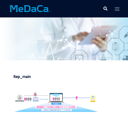
コ
ト
検
ン
索
グ
テ
ル
ン
メ
ツ
ニ
へ
ュ
ス
ー
キ
ッ
プ
ltep_main