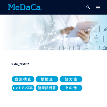
コ
ト
検
ン
索
グ
テ
ル
ン
メ
ツ
ニ
へ
ュ
ス
ー
キ
ッ
プ
slide_text02