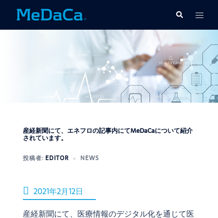
コ
ト
検
ン
索
グ
テ
ル
ン
メ
ツ
ニ
へ
ュ
ス
ー
キ
ッ
プ
産経新聞にて、エネフロの記事内にてMeDaCaについて紹介
されています。
投稿者:
EDITOR
NEWS
2021年2月12日
産経新聞
にて、医療情報のデジタル化を通じて医